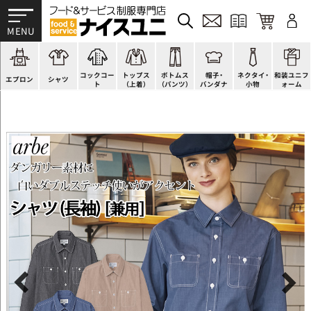
かぶり型
ピンタック
ショップコート
法被(はっぴ)
イージーパンツ
洋帽子
ネクタイ
帯
スモック風
Tシャツ
スタンダード
調理白衣
ワンピース
コック帽
蝶ネクタイ
草履、足袋など
厨房用
ポロシャツ
ファッション
カットソー
厨房シューズ
衛生帽子
リボン・スカーフ
着付小物
コックコー
トップス
ボトムス
帽子・
ネクタイ・
和装ユニフ
ラップエプロン
和風シャツ(Asian)
キッズ
ジャンバー
フロアシューズ
ヘアネット
クロスタイ
きもの
エプロン
シャツ
ト
（上着）
（パンツ）
バンダナ
小物
ォーム