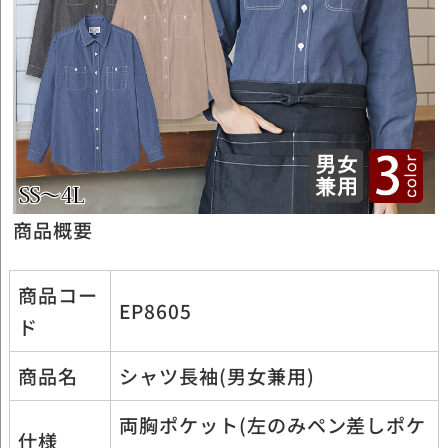
Previous
Next
商品概要
商品コー
EP8605
ド
商品名
シャツ長袖(男女兼用)
両胸ポケット(左のみペン差しポケ
仕様