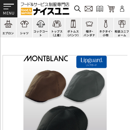
かぶり型
ピンタック
ショップコート
法被(はっぴ)
イージーパンツ
洋帽子
ネクタイ
帯
スモック風
Tシャツ
スタンダード
調理白衣
ワンピース
コック帽
蝶ネクタイ
草履、足袋など
厨房用
ポロシャツ
ファッション
カットソー
厨房シューズ
衛生帽子
リボン・スカーフ
着付小物
コックコー
トップス
ボトムス
帽子・
ネクタイ・
和装ユニフ
ラップエプロン
和風シャツ(Asian)
キッズ
ジャンバー
フロアシューズ
ヘアネット
クロスタイ
きもの
エプロン
シャツ
ト
（上着）
（パンツ）
バンダナ
小物
ォーム