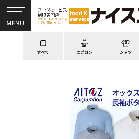
ワンショルダー
ウイングカラー
前後合わせ
オープンカラー
かぶり型
ピンタック
スモック風
Tシャツ
厨房用
ポロシャツ
すべて
エプロン
シャツ
ラップエプロン
和風シャツ(Asia