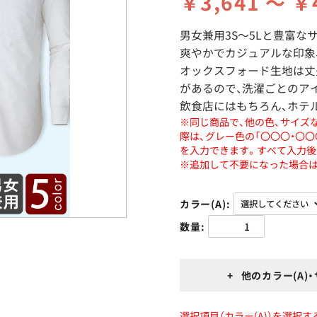
￥3,641 ～ ￥
男女兼用3S～5Lと豊富な
爽やかでカジュアルな印象
オックスフォード生地は丈
があるので、洗濯ごとのア
飲食店にはもちろん、ホテ
※同じ商品で、他の色、サイズ
際は、グレー色の「〇〇〇・〇
を入力できます。すべて入力後
※追加して不要になった場合は
カラー(A)
数量
+ 他のカラー(A)
選択項目（カラー(A)）を選択