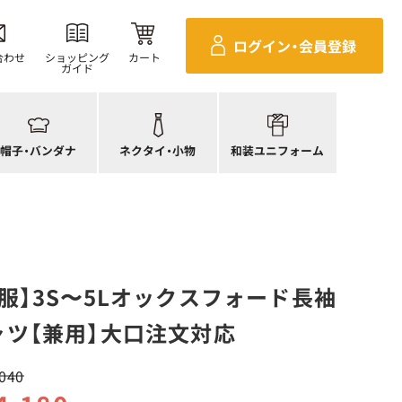
ンダナ
四角巾
セパレ上着
ログイン・
会員登録
帽子
ポーチ・バッグ
セパレボトムス(パンツ、スカート)
合わせ
ショッピング
カート
ガイド
帽子
ネクタイ
帯
ック帽
蝶ネクタイ
草履、足袋など
生帽子
リボン・スカーフ
着付小物
帽子・
バンダナ
ネクタイ・
小物
和装ユニフォーム
アネット
クロスタイ
きもの
服】3S〜5Lオックスフォード長袖
ツ【兼用】大口注文対応
040