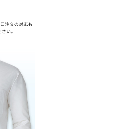
。
大口注文の対応も
ださい。