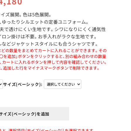
4,180
サイズ展開。色は5色展開。
、ゆったりシルエットの定番ユニフォーム。
夫で透けにくい生地です。シワになりにくく通気性
イロン掛けは不要。お手入れがラクな生地です。
ルなどジャケットスタイルにも合うシャツです。
などの数量をまとめてカートに入れることができます。その
〇〇を追加」ボタンをクリックすると、別の組み合わせの数量
、カートに入れるボタンを押して内容を確認してください。
、追加した行をマイナスマークボタンで削除できます。
サイズ(ベーシック)
・サイズ(ベーシック)を追加
すると、選択項目（サイズ(ベーシック)）を選択できます。