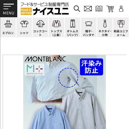
かぶり型
ピンタック
ショップコート
法被(はっぴ)
イージーパンツ
洋帽子
ネクタイ
帯
スモック風
Tシャツ
スタンダード
調理白衣
ワンピース
コック帽
蝶ネクタイ
草履、足袋など
厨房用
ポロシャツ
ファッション
カットソー
厨房シューズ
衛生帽子
リボン・スカーフ
着付小物
コックコー
トップス
ボトムス
帽子・
ネクタイ・
和装ユニフ
ラップエプロン
和風シャツ(Asian)
キッズ
ジャンバー
フロアシューズ
ヘアネット
クロスタイ
きもの
エプロン
シャツ
ト
（上着）
（パンツ）
バンダナ
小物
ォーム