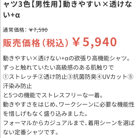
ャツ3色【男性用】動きやすい×透けな
い+α
通常価格：
￥7,590
￥5,940
販売価格（税込）
動きやすい×透けない+αの欲張り高機能シャツ。
ずっと触れていたい高級感のある肌触りで
①ストレッチ②透け防止③抗菌防臭④UVカット⑤
汗染み防止
と5つの機能でストレスフリーな一着。
動きやすさをはじめ、ワークシーンに必要な機能性
を惜しげもなく盛り込みました。
フォーマルからカジュアルまで、着用シーンを選ば
ない定番シャツです。