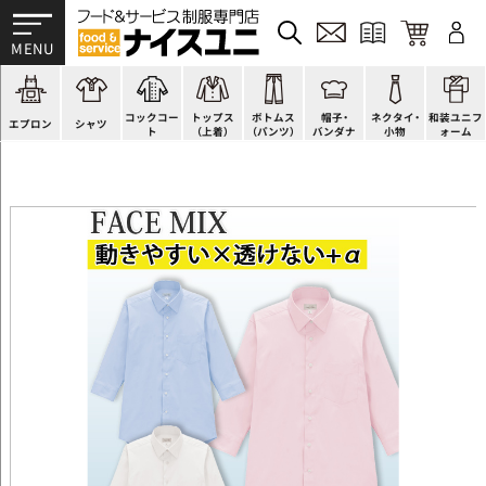
かぶり型
ピンタック
ショップコート
法被(はっぴ)
イージーパンツ
洋帽子
ネクタイ
帯
スモック風
Tシャツ
スタンダード
調理白衣
ワンピース
コック帽
蝶ネクタイ
草履、足袋など
厨房用
ポロシャツ
ファッション
カットソー
厨房シューズ
衛生帽子
リボン・スカーフ
着付小物
コックコー
トップス
ボトムス
帽子・
ネクタイ・
和装ユニフ
ラップエプロン
和風シャツ(Asian)
キッズ
ジャンバー
フロアシューズ
ヘアネット
クロスタイ
きもの
エプロン
シャツ
ト
（上着）
（パンツ）
バンダナ
小物
ォーム