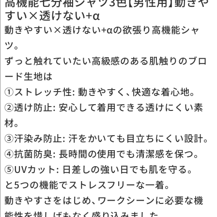
高機能七分袖シャツ3色【男性用】動きや
すい×透けない+α
動きやすい×透けない+αの欲張り高機能シャ
ツ。
ずっと触れていたい高級感のある肌触りのブロ
ード生地は
①ストレッチ性: 動きやすく、快適な着心地。
②透け防止: 安心して着用できる透けにくい素
材。
③汗染み防止: 汗をかいても目立ちにくい設計。
④抗菌防臭: 長時間の使用でも清潔感を保つ。
⑤UVカット: 日差しの強い日でも肌を守る。
と5つの機能でストレスフリーな一着。
動きやすさをはじめ、ワークシーンに必要な機
能性を惜しげもなく盛り込みました。