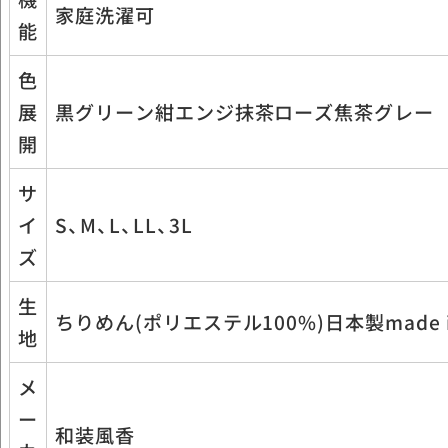
家庭洗濯可
能
色
展
黒グリーン紺エンジ抹茶ローズ焦茶グレー
開
サ
イ
S、M、L、LL、3L
ズ
生
ちりめん(ポリエステル100%)日本製made in
地
メ
ー
和装風香