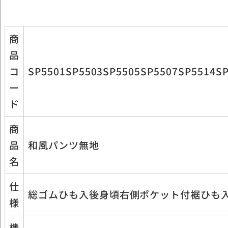
商
品
コ
SP5501SP5503SP5505SP5507SP5514S
ー
ド
商
品
和風パンツ無地
名
仕
総ゴムひも入後身頃右側ポケット付裾ひも
様
機