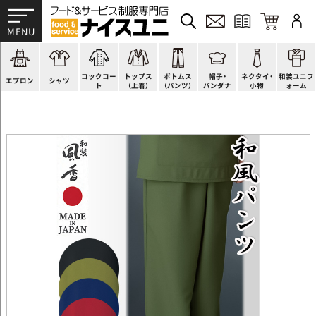
かぶり型
ピンタック
ショップコート
法被(はっぴ)
イージーパンツ
洋帽子
ネクタイ
帯
スモック風
Tシャツ
スタンダード
調理白衣
ワンピース
コック帽
蝶ネクタイ
草履、足袋など
厨房用
ポロシャツ
ファッション
カットソー
厨房シューズ
衛生帽子
リボン・スカーフ
着付小物
コックコー
トップス
ボトムス
帽子・
ネクタイ・
和装ユニフ
ラップエプロン
和風シャツ(Asian)
キッズ
ジャンバー
フロアシューズ
ヘアネット
クロスタイ
きもの
エプロン
シャツ
ト
（上着）
（パンツ）
バンダナ
小物
ォーム