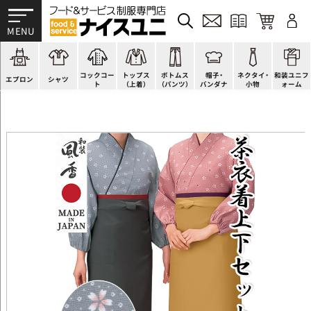
かぶり型
ピンタック
ショップコート
法被(はっぴ)
イージーパンツ
洋帽子
ネクタイ
帯
スモック風
Tシャツ
スタンダード
調理白衣
ワンピース
コック帽
蝶ネクタイ
草履、足袋など
厨房用
ポロシャツ
ファッション
カットソー
厨房シューズ
衛生帽子
リボン・スカーフ
着付小物
コックコー
トップス
ボトムス
帽子・
ネクタイ・
和装ユニフ
ラップエプロン
和風シャツ(Asian)
キッズ
ジャンバー
フロアシューズ
ヘアネット
クロスタイ
きもの
エプロン
シャツ
ト
（上着）
（パンツ）
バンダナ
小物
ォーム