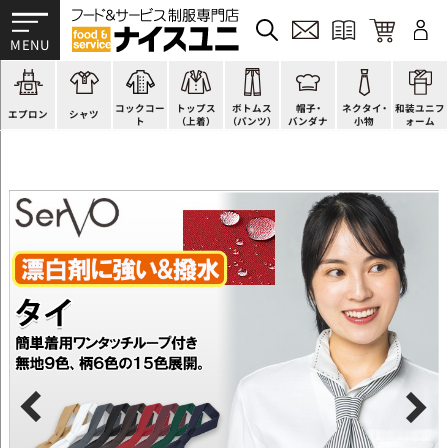
かぶり型
ピンタック
ショップコート
法被(はっぴ)
イージーパンツ
洋帽子
ネクタイ
帯
スモック風
Tシャツ
スタンダード
調理白衣
ワンピース
コック帽
蝶ネクタイ
草履、足袋など
厨房用
ポロシャツ
ファッション
カットソー
厨房シューズ
衛生帽子
リボン・スカーフ
着付小物
コックコー
トップス
ボトムス
帽子・
ネクタイ・
和装ユニフ
ラップエプロン
和風シャツ(Asian)
キッズ
ジャンバー
フロアシューズ
ヘアネット
クロスタイ
きもの
エプロン
シャツ
ト
（上着）
（パンツ）
バンダナ
小物
ォーム