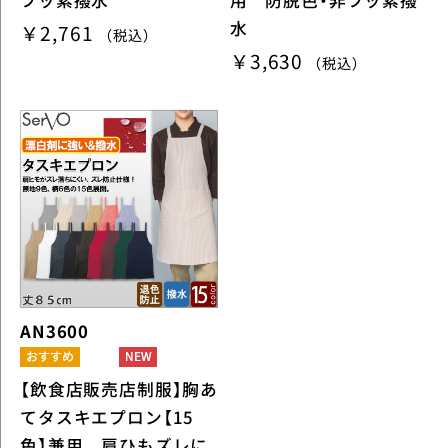
フッ素撥水
用 防脱色・非フッ素撥
水
￥2,761
（税込）
￥3,630
（税込）
AN3600
【飲食店販売店制服】胸あ
てタスキエプロン【15
色】兼用 肩ひもズレに