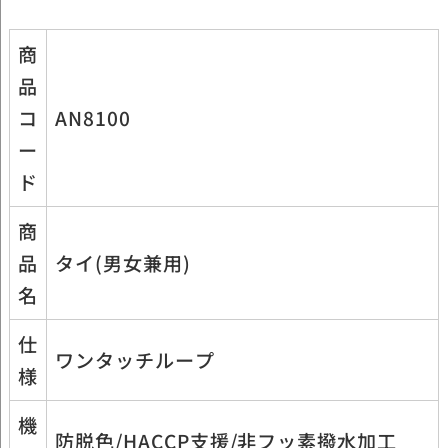
商
品
コ
AN8100
ー
ド
商
品
タイ(男女兼用)
名
仕
ワンタッチループ
様
機
防脱色/HACCP支援/非フッ素撥水加工