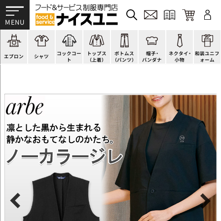
かぶり型
ピンタック
ショップコート
法被(はっぴ)
イージーパンツ
洋帽子
ネクタイ
帯
スモック風
Tシャツ
スタンダード
調理白衣
ワンピース
コック帽
蝶ネクタイ
草履、足袋など
厨房用
ポロシャツ
ファッション
カットソー
厨房シューズ
衛生帽子
リボン・スカーフ
着付小物
コックコー
トップス
ボトムス
帽子・
ネクタイ・
和装ユニフ
ラップエプロン
和風シャツ(Asian)
キッズ
ジャンバー
フロアシューズ
ヘアネット
クロスタイ
きもの
エプロン
シャツ
ト
（上着）
（パンツ）
バンダナ
小物
ォーム