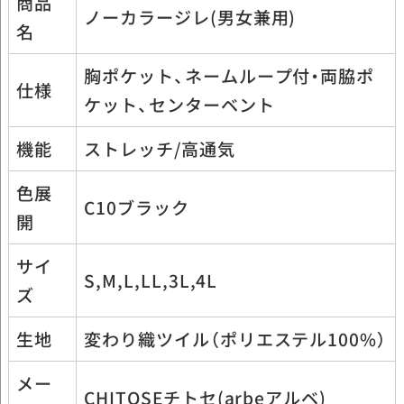
商品
ノーカラージレ(男女兼用)
名
胸ポケット、ネームループ付・両脇ポ
仕様
ケット、センターベント
機能
ストレッチ/高通気
色展
C10ブラック
開
サイ
S,M,L,LL,3L,4L
ズ
生地
変わり織ツイル（ポリエステル100%）
メー
CHITOSEチトセ(arbeアルベ)