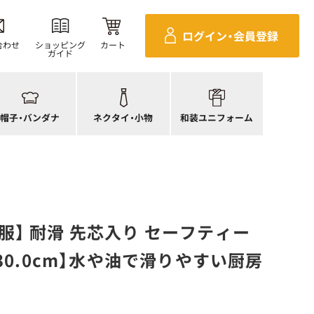
ンダナ
四角巾
セパレ上着
ログイン・
会員登録
帽子
ポーチ・バッグ
セパレボトムス(パンツ、スカート)
合わせ
ショッピング
カート
ガイド
帽子
ネクタイ
帯
ック帽
蝶ネクタイ
草履、足袋など
生帽子
リボン・スカーフ
着付小物
帽子・
バンダナ
ネクタイ・
小物
和装ユニフォーム
アネット
クロスタイ
きもの
服】 耐滑 先芯入り セーフティー
~30.0cm】水や油で滑りやすい厨房