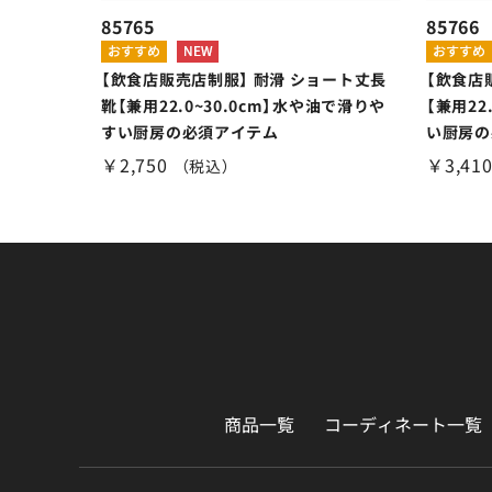
85765
85766
【飲食店販売店制服】 耐滑 ショート丈長
【飲食店
靴【兼用22.0~30.0cm】水や油で滑りや
【兼用22
すい厨房の必須アイテム
い厨房の
￥2,750
￥3,41
（税込）
商品一覧
コーディネート一覧