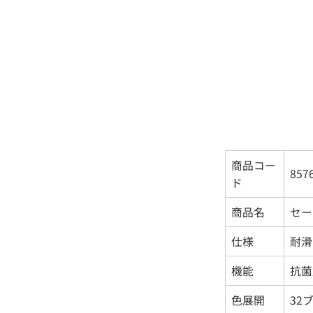
商品コー
857
ド
商品名
セー
仕様
耐滑
機能
抗菌
色展開
32