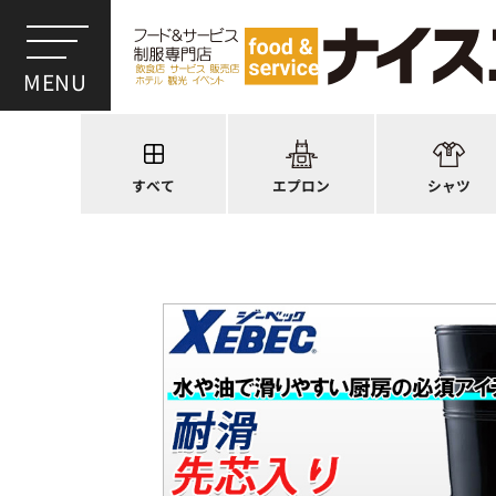
ワンショルダー
ウイングカラー
前後合わせ
オープンカラー
かぶり型
ピンタック
スモック風
Tシャツ
厨房用
ポロシャツ
すべて
エプロン
シャツ
ラップエプロン
和風シャツ(Asia