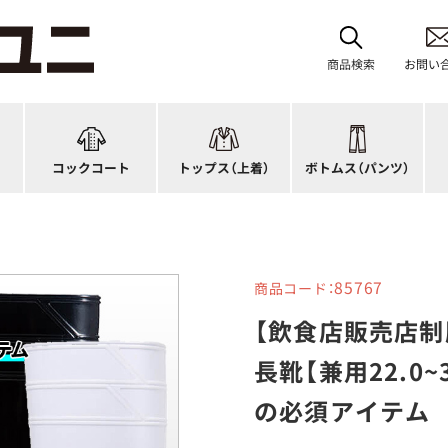
レディース
ブルゾン
和風パンツ・スカート
バ
ジップ・ファスナータイプ
作務衣
キュロット
和
商品検索
お問い
ショップコート
法被(はっぴ)
イージーパンツ
洋
スタンダード
調理白衣
ワンピース
コ
ファッション
カットソー
厨房シューズ
衛
コックコート
トップス
（上着）
ボトムス
（パンツ）
n)
キッズ
ジャンバー
フロアシューズ
ヘ
85767
商品コード：
【飲食店販売店制
長靴【兼用22.0
の必須アイテム