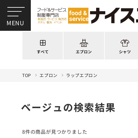
ワンショルダー
ウイングカラー
前後合わせ
オープンカラー
かぶり型
ピンタック
スモック風
Tシャツ
厨房用
ポロシャツ
すべて
エプロン
シャツ
ラップエプロン
和風シャツ(Asia
TOP
エプロン
ラップエプロン
ベージュの検索結果
8件
の商品が見つかりました