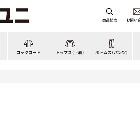
レディース
ブルゾン
和風パンツ・スカート
バ
ジップ・ファスナータイプ
作務衣
キュロット
和
商品検索
お問い
ショップコート
法被(はっぴ)
イージーパンツ
洋
スタンダード
調理白衣
ワンピース
コ
ファッション
カットソー
厨房シューズ
衛
コックコート
トップス
（上着）
ボトムス
（パンツ）
n)
キッズ
ジャンバー
フロアシューズ
ヘ