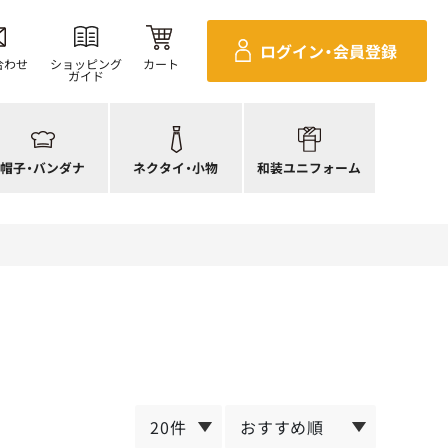
ンダナ
四角巾
セパレ上着
ログイン・
会員登録
帽子
ポーチ・バッグ
セパレボトムス(パンツ、スカート)
合わせ
ショッピング
カート
ガイド
帽子
ネクタイ
帯
ック帽
蝶ネクタイ
草履、足袋など
生帽子
リボン・スカーフ
着付小物
帽子・
バンダナ
ネクタイ・
小物
和装ユニフォーム
アネット
クロスタイ
きもの