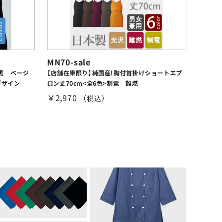
MN70-sale
黒 ベージ
【店舗在庫限り】純国産!胸付首掛けショートエプ
デザイン
ロン丈70cm<全6色>制電 難燃
￥2,970
（税込）