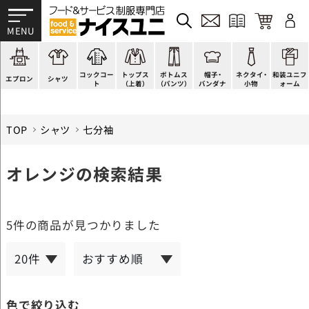
かぶり型
ピンタック
ショップコート
法被(はっぴ)
イージーパンツ
洋帽子
ネクタイ
帯
スモック風
Tシャツ
スタンダード
調理白衣
ワンピース
コック帽
蝶ネクタイ
草履、足袋など
厨房用
ポロシャツ
ファッション
カットソー
厨房シューズ
衛生帽子
リボン・スカーフ
着付小物
コックコー
トップス
ボトムス
帽子・
ネクタイ・
和装ユニフ
ラップエプロン
和風シャツ(Asian)
キッズ
ジャンバー
フロアシューズ
ヘアネット
クロスタイ
きもの
エプロン
シャツ
ト
（上着）
（パンツ）
バンダナ
小物
ォーム
TOP
シャツ
七分袖
オレンジの検索結果
5件
の商品が見つかりました
色で絞り込む