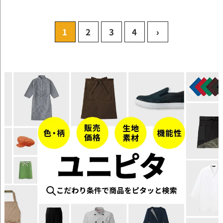
1
2
3
4
›