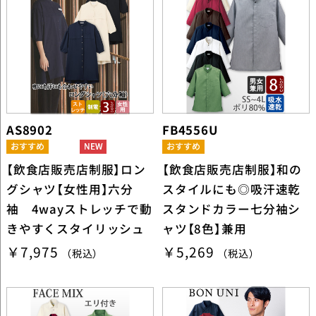
AS8902
FB4556U
【飲食店販売店制服】ロン
【飲食店販売店制服】和の
グシャツ【女性用】六分
スタイルにも◎吸汗速乾
袖 4wayストレッチで動
スタンドカラー七分袖シ
きやすくスタイリッシュ
ャツ【8色】兼用
￥7,975
￥5,269
（税込）
（税込）