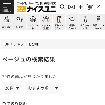
かぶり型
ピンタック
ショップコート
法被(はっぴ)
イージーパンツ
洋帽子
ネクタイ
帯
スモック風
Tシャツ
スタンダード
調理白衣
ワンピース
コック帽
蝶ネクタイ
草履、足袋など
厨房用
ポロシャツ
ファッション
カットソー
厨房シューズ
衛生帽子
リボン・スカーフ
着付小物
コックコー
トップス
ボトムス
帽子・
ネクタイ・
和装ユニフ
ラップエプロン
和風シャツ(Asian)
キッズ
ジャンバー
フロアシューズ
ヘアネット
クロスタイ
きもの
エプロン
シャツ
ト
（上着）
（パンツ）
バンダナ
小物
ォーム
TOP
シャツ
七分袖
ベージュの検索結果
70件
の商品が見つかりました
色で絞り込む