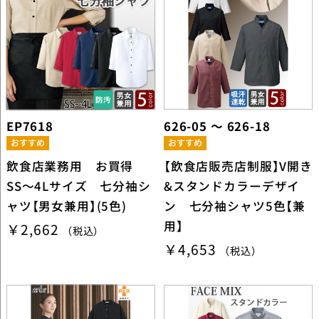
EP7618
626-05 ～ 626-18
飲食店業務用 お買得
【飲食店販売店制服】V開き
SS～4Lサイズ 七分袖シ
&スタンドカラーデザイ
ャツ【男女兼用】(5色)
ン 七分袖シャツ5色【兼
用】
￥2,662
（税込）
￥4,653
（税込）