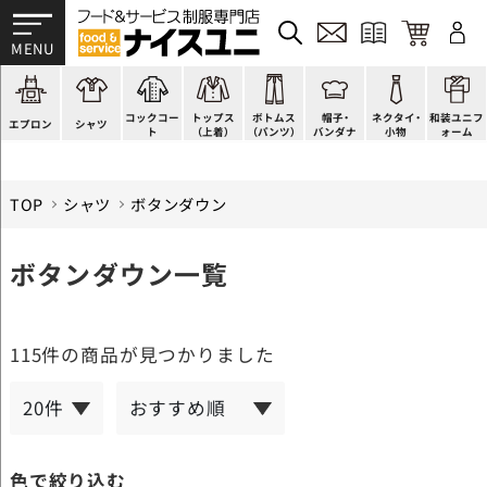
かぶり型
ピンタック
ショップコート
法被(はっぴ)
イージーパンツ
洋帽子
ネクタイ
帯
スモック風
Tシャツ
スタンダード
調理白衣
ワンピース
コック帽
蝶ネクタイ
草履、足袋など
厨房用
ポロシャツ
ファッション
カットソー
厨房シューズ
衛生帽子
リボン・スカーフ
着付小物
コックコー
トップス
ボトムス
帽子・
ネクタイ・
和装ユニフ
ラップエプロン
和風シャツ(Asian)
キッズ
ジャンバー
フロアシューズ
ヘアネット
クロスタイ
きもの
エプロン
シャツ
ト
（上着）
（パンツ）
バンダナ
小物
ォーム
TOP
シャツ
ボタンダウン
ボタンダウン一覧
115件
の商品が見つかりました
色で絞り込む