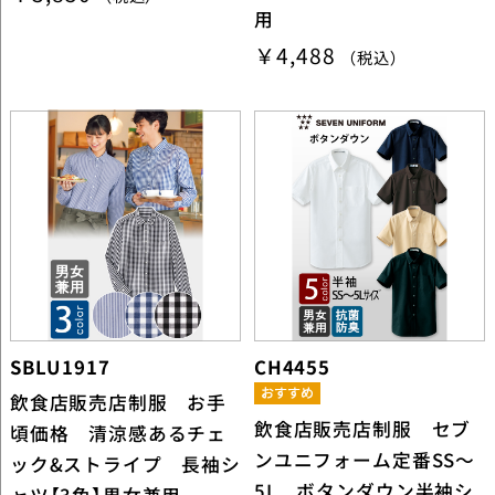
用
￥4,488
（税込）
SBLU1917
CH4455
飲食店販売店制服 お手
飲食店販売店制服 セブ
頃価格 清涼感あるチェ
ンユニフォーム定番SS～
ック&ストライプ 長袖シ
5L ボタンダウン半袖シ
ャツ【3色】男女兼用