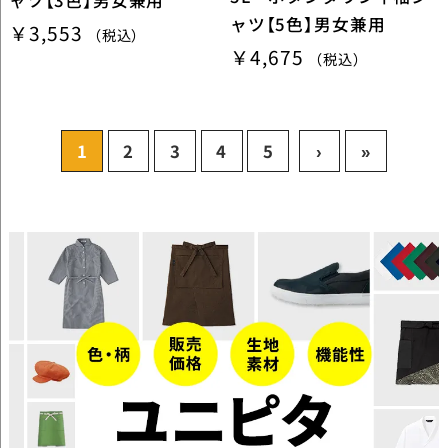
ャツ【5色】男女兼用
￥3,553
（税込）
￥4,675
（税込）
1
2
3
4
5
›
»