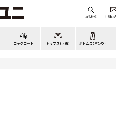
レディース
ブルゾン
和風パンツ・スカート
バ
ジップ・ファスナータイプ
作務衣
キュロット
和
商品検索
お問い
ショップコート
法被(はっぴ)
イージーパンツ
洋
スタンダード
調理白衣
ワンピース
コ
ファッション
カットソー
厨房シューズ
衛
コックコート
トップス
（上着）
ボトムス
（パンツ）
n)
キッズ
ジャンバー
フロアシューズ
ヘ