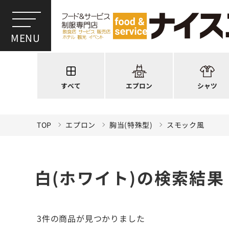
ワンショルダー
ウイングカラー
前後合わせ
オープンカラー
かぶり型
ピンタック
スモック風
Tシャツ
厨房用
ポロシャツ
すべて
エプロン
シャツ
ラップエプロン
和風シャツ(Asia
TOP
エプロン
胸当(特殊型)
スモック風
白(ホワイト)の検索結果
3件
の商品が見つかりました