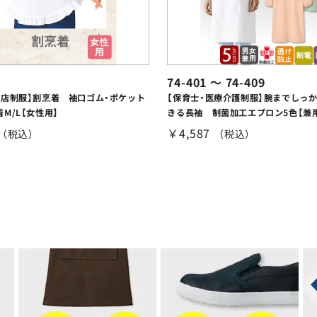
74-401 ～ 74-409
売店制服】割烹着 袖口ゴム・ポケット
【保育士・医療介護制服】腕までしっ
M/L【女性用】
きる長袖 制菌加工エプロン5色【兼
￥4,587
（税込）
（税込）