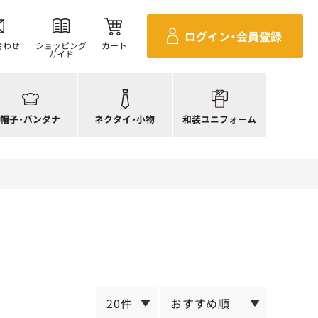
ンダナ
四角巾
セパレ上着
ログイン・
会員登録
帽子
ポーチ・バッグ
セパレボトムス(パンツ、スカート)
合わせ
ショッピング
カート
ガイド
帽子
ネクタイ
帯
ック帽
蝶ネクタイ
草履、足袋など
生帽子
リボン・スカーフ
着付小物
帽子・
バンダナ
ネクタイ・
小物
和装ユニフォーム
アネット
クロスタイ
きもの