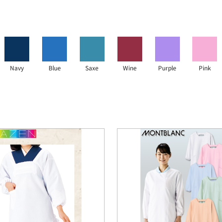
Navy
Blue
Saxe
Wine
Purple
Pink