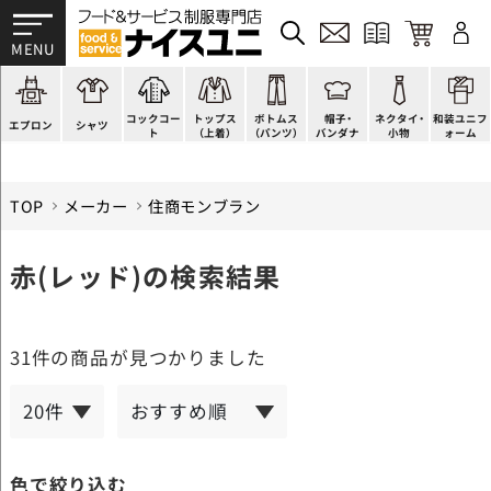
かぶり型
ピンタック
ショップコート
法被(はっぴ)
イージーパンツ
洋帽子
ネクタイ
帯
スモック風
Tシャツ
スタンダード
調理白衣
ワンピース
コック帽
蝶ネクタイ
草履、足袋など
厨房用
ポロシャツ
ファッション
カットソー
厨房シューズ
衛生帽子
リボン・スカーフ
着付小物
コックコー
トップス
ボトムス
帽子・
ネクタイ・
和装ユニフ
ラップエプロン
和風シャツ(Asian)
キッズ
ジャンバー
フロアシューズ
ヘアネット
クロスタイ
きもの
エプロン
シャツ
ト
（上着）
（パンツ）
バンダナ
小物
ォーム
TOP
メーカー
住商モンブラン
赤(レッド)の検索結果
31件
の商品が見つかりました
色で絞り込む