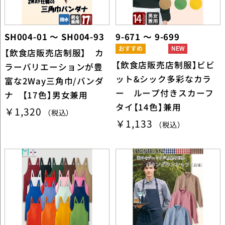
SH004-01 ～ SH004-93
9-671 ～ 9-699
【飲食店販売店制服】 カ
【飲食店販売店制服】ビビ
ラーバリエーションが豊
ット&シック多彩なカラ
富な2Way三角巾/バンダ
ー ループ付きスカーフ
ナ 【17色】男女兼用
タイ【14色】兼用
￥1,320
（税込）
￥1,133
（税込）