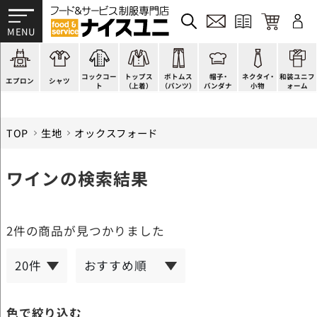
かぶり型
ピンタック
ショップコート
法被(はっぴ)
イージーパンツ
洋帽子
ネクタイ
帯
スモック風
Tシャツ
スタンダード
調理白衣
ワンピース
コック帽
蝶ネクタイ
草履、足袋など
厨房用
ポロシャツ
ファッション
カットソー
厨房シューズ
衛生帽子
リボン・スカーフ
着付小物
コックコー
トップス
ボトムス
帽子・
ネクタイ・
和装ユニフ
ラップエプロン
和風シャツ(Asian)
キッズ
ジャンバー
フロアシューズ
ヘアネット
クロスタイ
きもの
エプロン
シャツ
ト
（上着）
（パンツ）
バンダナ
小物
ォーム
TOP
生地
オックスフォード
ワインの検索結果
2件
の商品が見つかりました
色で絞り込む