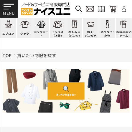
かぶり型
ピンタック
ショップコート
法被(はっぴ)
イージーパンツ
洋帽子
ネクタイ
帯
スモック風
Tシャツ
スタンダード
調理白衣
ワンピース
コック帽
蝶ネクタイ
草履、足袋など
厨房用
ポロシャツ
ファッション
カットソー
厨房シューズ
衛生帽子
リボン・スカーフ
着付小物
コックコー
トップス
ボトムス
帽子・
ネクタイ・
和装ユニフ
ラップエプロン
和風シャツ(Asian)
キッズ
ジャンバー
フロアシューズ
ヘアネット
クロスタイ
きもの
エプロン
シャツ
ト
（上着）
（パンツ）
バンダナ
小物
ォーム
TOP
買いたい制服を探す