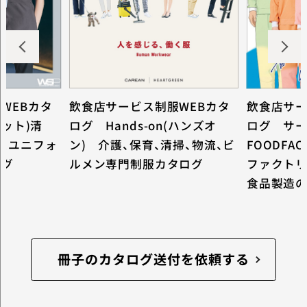
WEBカタ
飲食店サービス制服WEBカタ
飲食店サー
キット)清
ログ Hands-on(ハンズオ
ログ サ
スユニフォ
ン) 介護、保育、清掃、物流、ビ
FOODFAC
ログ
ルメン専門制服カタログ
ファクトリ
食品製造
冊子のカタログ送付を依頼する