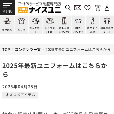
かぶり型
ピンタック
ショップコート
法被(はっぴ)
イージーパンツ
洋帽子
ネクタイ
帯
スモック風
Tシャツ
スタンダード
調理白衣
ワンピース
コック帽
蝶ネクタイ
草履、足袋など
厨房用
ポロシャツ
ファッション
カットソー
厨房シューズ
衛生帽子
リボン・スカーフ
着付小物
コックコー
トップス
ボトムス
帽子・
ネクタイ・
和装ユニフ
ラップエプロン
和風シャツ(Asian)
キッズ
ジャンバー
フロアシューズ
ヘアネット
クロスタイ
きもの
エプロン
シャツ
ト
（上着）
（パンツ）
バンダナ
小物
ォーム
TOP
コンテンツ一覧
2025年最新ユニフォームはこちらから
2025年最新ユニフォームはこちらか
ら
2025年04月28日
オススメアイテム
2025年発売！最新の飲食店サービスユニフォーム