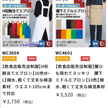
WC3604
WC4601
【飲食店販売店制服】H形
【飲食店販売店制服】腰ひ
胸当てエプロン【10色M・
も隠れてスッキリ 腰下
L】撥水、軽くて丈夫な綿混
ミドルエプロン【10色】撥
素材 ウエスト105cmま
水、軽くて丈夫な綿混素材
で対応
￥3,520
（税込）
￥2,750
（税込）