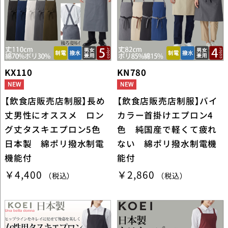
KX110
KN780
【飲食店販売店制服】長め
【飲食店販売店制服】バイ
丈男性にオススメ ロン
カラー首掛けエプロン4
グ丈タスキエプロン5色
色 純国産で軽くて疲れ
日本製 綿ポリ撥水制電
ない 綿ポリ撥水制電機
機能付
能付
￥4,400
￥2,860
（税込）
（税込）