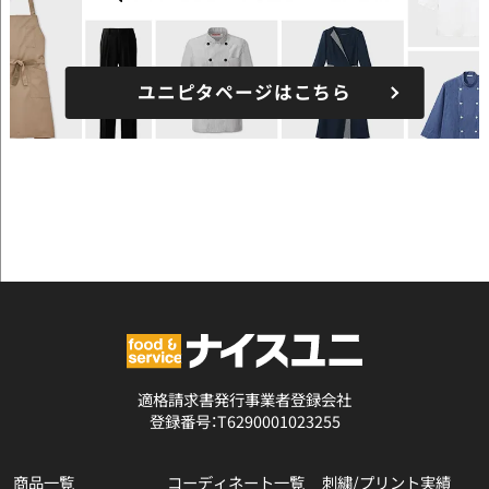
ユニピタページはこちら
適格請求書発行事業者登録会社
登録番号：T6290001023255
商品一覧
コーディネート一覧
刺繍/プリント実績