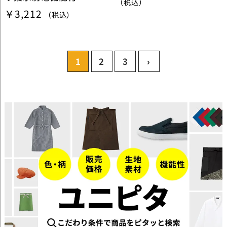
（税込）
￥3,212
（税込）
1
2
3
›