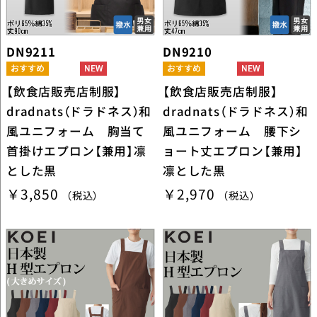
DN9211
DN9210
【飲食店販売店制服】
【飲食店販売店制服】
dradnats（ドラドネス）和
dradnats（ドラドネス）和
風ユニフォーム 胸当て
風ユニフォーム 腰下シ
首掛けエプロン【兼用】凛
ョート丈エプロン【兼用】
とした黒
凛とした黒
￥3,850
￥2,970
（税込）
（税込）