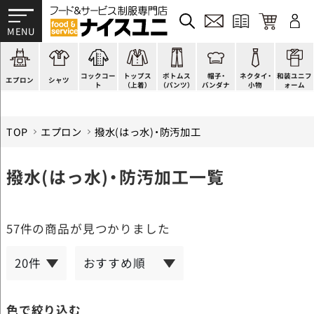
かぶり型
ピンタック
ショップコート
法被(はっぴ)
イージーパンツ
洋帽子
ネクタイ
帯
スモック風
Tシャツ
スタンダード
調理白衣
ワンピース
コック帽
蝶ネクタイ
草履、足袋など
厨房用
ポロシャツ
ファッション
カットソー
厨房シューズ
衛生帽子
リボン・スカーフ
着付小物
コックコー
トップス
ボトムス
帽子・
ネクタイ・
和装ユニフ
ラップエプロン
和風シャツ(Asian)
キッズ
ジャンバー
フロアシューズ
ヘアネット
クロスタイ
きもの
エプロン
シャツ
ト
（上着）
（パンツ）
バンダナ
小物
ォーム
TOP
エプロン
撥水(はっ水)・防汚加工
撥水(はっ水)・防汚加工一覧
57件
の商品が見つかりました
色で絞り込む