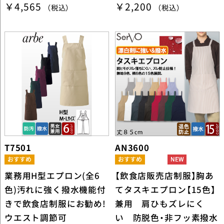
￥4,565
￥2,200
（税込）
（税込）
T7501
AN3600
業務用H型エプロン(全6
【飲食店販売店制服】胸あ
色)汚れに強く撥水機能付
てタスキエプロン【15色】
きで飲食店制服にお勧め!
兼用 肩ひもズレにく
ウエスト調節可
い 防脱色・非フッ素撥水