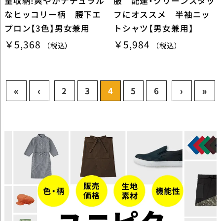
量収納!爽やかナチュラル
服 配達・クリーンスタッ
なヒッコリー柄 腰下エ
フにオススメ 半袖ニッ
プロン【3色】男女兼用
トシャツ【男女兼用】
￥5,368
￥5,984
（税込）
（税込）
«
‹
2
3
4
5
6
›
»