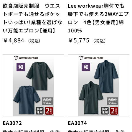
飲食店販売制服 ウエス
Lee workwear胸付でも
トポーチも通せるポケッ
腰下でも使える2WAYエプ
トいっぱい!業種を選ばな
ロン 4色【男女兼用】綿
い万能エプロン【兼用】
100%
￥4,884
￥5,775
（税込）
（税込）
EA3072
EA3074