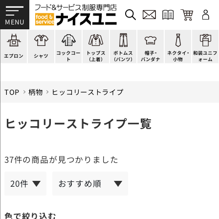
かぶり型
ピンタック
ショップコート
法被(はっぴ)
イージーパンツ
洋帽子
ネクタイ
帯
スモック風
Tシャツ
スタンダード
調理白衣
ワンピース
コック帽
蝶ネクタイ
草履、足袋など
厨房用
ポロシャツ
ファッション
カットソー
厨房シューズ
衛生帽子
リボン・スカーフ
着付小物
コックコー
トップス
ボトムス
帽子・
ネクタイ・
和装ユニフ
ラップエプロン
和風シャツ(Asian)
キッズ
ジャンバー
フロアシューズ
ヘアネット
クロスタイ
きもの
エプロン
シャツ
ト
（上着）
（パンツ）
バンダナ
小物
ォーム
TOP
柄物
ヒッコリーストライプ
ヒッコリーストライプ一覧
37件
の商品が見つかりました
色で絞り込む